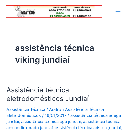
Ir
para
Main
o
conteúdo
Men
assistência técnica
viking jundiaí
Assistência técnica
eletrodomésticos Jundiaí
Assistência Técnica
/
Aratron Assistência Técnica
Eletrodomésticos
/
16/01/2017
/
assistência técnica adega
jundiaí
,
assistência técnica aga jundiaí
,
assistência técnica
ar-condicionado jundiaí
,
assistência técnica ariston jundiaí
,