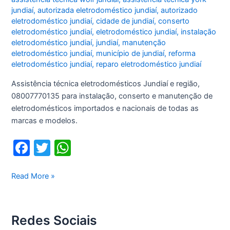
jundiaí
,
autorizada eletrodoméstico jundiaí
,
autorizado
eletrodoméstico jundiaí
,
cidade de jundiaí
,
conserto
eletrodoméstico jundiaí
,
eletrodoméstico jundiaí
,
instalação
eletrodoméstico jundiaí
,
jundiaí
,
manutenção
eletrodoméstico jundiaí
,
município de jundiaí
,
reforma
eletrodoméstico jundiaí
,
reparo eletrodoméstico jundiaí
Assistência técnica eletrodomésticos Jundiaí e região,
08007770135 para instalação, conserto e manutenção de
eletrodomésticos importados e nacionais de todas as
marcas e modelos.
F
T
W
a
w
h
c
itt
at
Assistência
Read More »
técnica
e
er
s
eletrodomésticos
b
A
Jundiaí
Redes Sociais
o
p