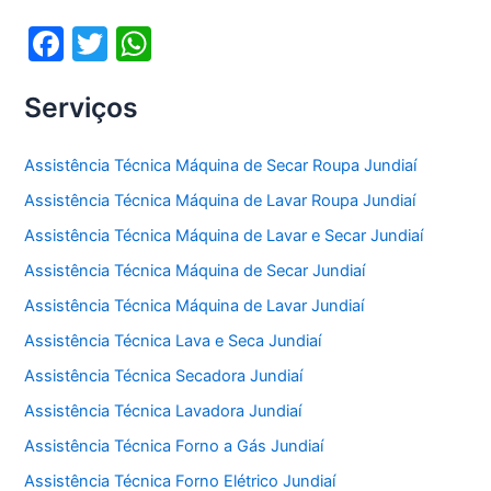
o
p
F
T
W
k
a
w
h
Serviços
c
itt
at
e
er
s
Assistência Técnica Máquina de Secar Roupa Jundiaí
b
A
Assistência Técnica Máquina de Lavar Roupa Jundiaí
o
p
Assistência Técnica Máquina de Lavar e Secar Jundiaí
o
p
Assistência Técnica Máquina de Secar Jundiaí
k
Assistência Técnica Máquina de Lavar Jundiaí
Assistência Técnica Lava e Seca Jundiaí
Assistência Técnica Secadora Jundiaí
Assistência Técnica Lavadora Jundiaí
Assistência Técnica Forno a Gás Jundiaí
Assistência Técnica Forno Elétrico Jundiaí