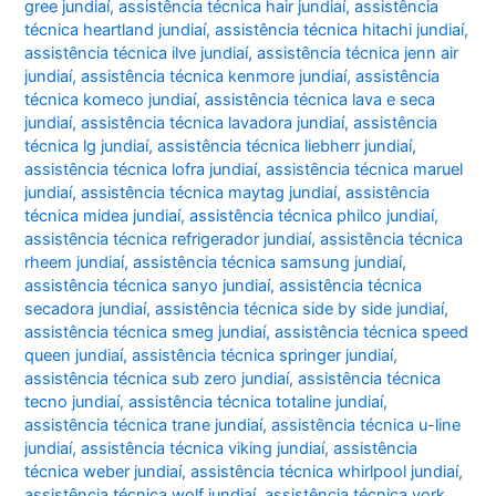
gree jundiaí
,
assistência técnica hair jundiaí
,
assistência
técnica heartland jundiaí
,
assistência técnica hitachi jundiaí
,
assistência técnica ilve jundiaí
,
assistência técnica jenn air
jundiaí
,
assistência técnica kenmore jundiaí
,
assistência
técnica komeco jundiaí
,
assistência técnica lava e seca
jundiaí
,
assistência técnica lavadora jundiaí
,
assistência
técnica lg jundiaí
,
assistência técnica liebherr jundiaí
,
assistência técnica lofra jundiaí
,
assistência técnica maruel
jundiaí
,
assistência técnica maytag jundiaí
,
assistência
técnica midea jundiaí
,
assistência técnica philco jundiaí
,
assistência técnica refrigerador jundiaí
,
assistência técnica
rheem jundiaí
,
assistência técnica samsung jundiaí
,
assistência técnica sanyo jundiaí
,
assistência técnica
secadora jundiaí
,
assistência técnica side by side jundiaí
,
assistência técnica smeg jundiaí
,
assistência técnica speed
queen jundiaí
,
assistência técnica springer jundiaí
,
assistência técnica sub zero jundiaí
,
assistência técnica
tecno jundiaí
,
assistência técnica totaline jundiaí
,
assistência técnica trane jundiaí
,
assistência técnica u-line
jundiaí
,
assistência técnica viking jundiaí
,
assistência
técnica weber jundiaí
,
assistência técnica whirlpool jundiaí
,
assistência técnica wolf jundiaí
,
assistência técnica york