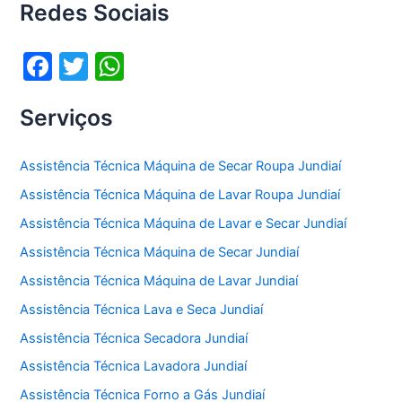
Redes Sociais
F
T
W
a
w
h
Serviços
c
itt
at
e
er
s
Assistência Técnica Máquina de Secar Roupa Jundiaí
b
A
Assistência Técnica Máquina de Lavar Roupa Jundiaí
o
p
Assistência Técnica Máquina de Lavar e Secar Jundiaí
o
p
Assistência Técnica Máquina de Secar Jundiaí
k
Assistência Técnica Máquina de Lavar Jundiaí
Assistência Técnica Lava e Seca Jundiaí
Assistência Técnica Secadora Jundiaí
Assistência Técnica Lavadora Jundiaí
Assistência Técnica Forno a Gás Jundiaí