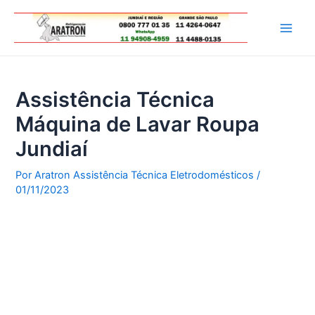
Ir
para
Main
o
conteúdo
Men
Assistência Técnica
Máquina de Lavar Roupa
Jundiaí
Por
Aratron Assistência Técnica Eletrodomésticos
/
01/11/2023