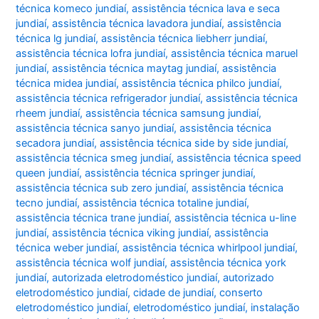
técnica komeco jundiaí
,
assistência técnica lava e seca
jundiaí
,
assistência técnica lavadora jundiaí
,
assistência
técnica lg jundiaí
,
assistência técnica liebherr jundiaí
,
assistência técnica lofra jundiaí
,
assistência técnica maruel
jundiaí
,
assistência técnica maytag jundiaí
,
assistência
técnica midea jundiaí
,
assistência técnica philco jundiaí
,
assistência técnica refrigerador jundiaí
,
assistência técnica
rheem jundiaí
,
assistência técnica samsung jundiaí
,
assistência técnica sanyo jundiaí
,
assistência técnica
secadora jundiaí
,
assistência técnica side by side jundiaí
,
assistência técnica smeg jundiaí
,
assistência técnica speed
queen jundiaí
,
assistência técnica springer jundiaí
,
assistência técnica sub zero jundiaí
,
assistência técnica
tecno jundiaí
,
assistência técnica totaline jundiaí
,
assistência técnica trane jundiaí
,
assistência técnica u-line
jundiaí
,
assistência técnica viking jundiaí
,
assistência
técnica weber jundiaí
,
assistência técnica whirlpool jundiaí
,
assistência técnica wolf jundiaí
,
assistência técnica york
jundiaí
,
autorizada eletrodoméstico jundiaí
,
autorizado
eletrodoméstico jundiaí
,
cidade de jundiaí
,
conserto
eletrodoméstico jundiaí
,
eletrodoméstico jundiaí
,
instalação