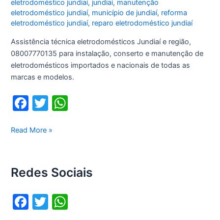
eletrodoméstico jundiaí
,
jundiaí
,
manutenção
eletrodoméstico jundiaí
,
município de jundiaí
,
reforma
eletrodoméstico jundiaí
,
reparo eletrodoméstico jundiaí
Assistência técnica eletrodomésticos Jundiaí e região,
08007770135 para instalação, conserto e manutenção de
eletrodomésticos importados e nacionais de todas as
marcas e modelos.
F
T
W
a
w
h
c
itt
at
Assistência
Read More »
técnica
e
er
s
eletrodomésticos
b
A
Jundiaí
Redes Sociais
o
p
o
p
F
T
W
k
a
w
h