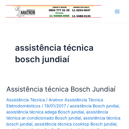
Ir
para
Main
o
conteúdo
Men
assistência técnica
bosch jundiaí
Assistência técnica Bosch Jundiaí
Assistência Técnica
/
Aratron Assistência Técnica
Eletrodomésticos
/
19/01/2017
/
assistência Bosch jundiaí
,
assistência técnica adega Bosch jundiaí
,
assistência
técnica ar-condicionado Bosch jundiaí
,
assistência técnica
bosch jundiaí
,
assistência técnica cooktop Bosch jundiaí
,