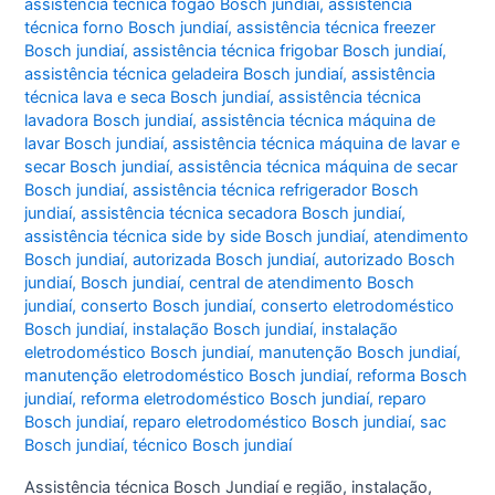
assistência técnica fogão Bosch jundiaí
,
assistência
técnica forno Bosch jundiaí
,
assistência técnica freezer
Bosch jundiaí
,
assistência técnica frigobar Bosch jundiaí
,
assistência técnica geladeira Bosch jundiaí
,
assistência
técnica lava e seca Bosch jundiaí
,
assistência técnica
lavadora Bosch jundiaí
,
assistência técnica máquina de
lavar Bosch jundiaí
,
assistência técnica máquina de lavar e
secar Bosch jundiaí
,
assistência técnica máquina de secar
Bosch jundiaí
,
assistência técnica refrigerador Bosch
jundiaí
,
assistência técnica secadora Bosch jundiaí
,
assistência técnica side by side Bosch jundiaí
,
atendimento
Bosch jundiaí
,
autorizada Bosch jundiaí
,
autorizado Bosch
jundiaí
,
Bosch jundiaí
,
central de atendimento Bosch
jundiaí
,
conserto Bosch jundiaí
,
conserto eletrodoméstico
Bosch jundiaí
,
instalação Bosch jundiaí
,
instalação
eletrodoméstico Bosch jundiaí
,
manutenção Bosch jundiaí
,
manutenção eletrodoméstico Bosch jundiaí
,
reforma Bosch
jundiaí
,
reforma eletrodoméstico Bosch jundiaí
,
reparo
Bosch jundiaí
,
reparo eletrodoméstico Bosch jundiaí
,
sac
Bosch jundiaí
,
técnico Bosch jundiaí
Assistência técnica Bosch Jundiaí e região, instalação,