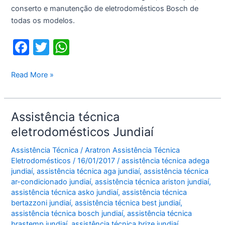
conserto e manutenção de eletrodomésticos Bosch de
todas os modelos.
F
T
W
a
w
h
c
itt
at
Assistência
Read More »
técnica
e
er
s
Bosch
b
A
Jundiaí
Assistência técnica
o
p
eletrodomésticos Jundiaí
o
p
Assistência Técnica
/
Aratron Assistência Técnica
k
Eletrodomésticos
/
16/01/2017
/
assistência técnica adega
jundiaí
,
assistência técnica aga jundiaí
,
assistência técnica
ar-condicionado jundiaí
,
assistência técnica ariston jundiaí
,
assistência técnica asko jundiaí
,
assistência técnica
bertazzoni jundiaí
,
assistência técnica best jundiaí
,
assistência técnica bosch jundiaí
,
assistência técnica
brastemp jundiaí
,
assistência técnica brize jundiaí
,