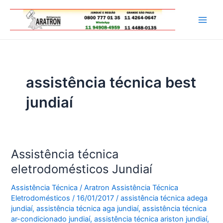
Ir
para
Main
o
conteúdo
Men
assistência técnica best
jundiaí
Assistência técnica
eletrodomésticos Jundiaí
Assistência Técnica
/
Aratron Assistência Técnica
Eletrodomésticos
/
16/01/2017
/
assistência técnica adega
jundiaí
,
assistência técnica aga jundiaí
,
assistência técnica
ar-condicionado jundiaí
,
assistência técnica ariston jundiaí
,