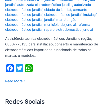
jundiaí
,
autorizada eletrodoméstico jundiaí
,
autorizado
eletrodoméstico jundiaí
,
cidade de jundiaí
,
conserto
eletrodoméstico jundiaí
,
eletrodoméstico jundiaí
,
instalação
eletrodoméstico jundiaí
,
jundiaí
,
manutenção
eletrodoméstico jundiaí
,
município de jundiaí
,
reforma
eletrodoméstico jundiaí
,
reparo eletrodoméstico jundiaí
Assistência técnica eletrodomésticos Jundiaí e região,
08007770135 para instalação, conserto e manutenção de
eletrodomésticos importados e nacionais de todas as
marcas e modelos.
F
T
W
a
w
h
c
itt
at
Assistência
Read More »
técnica
e
er
s
eletrodomésticos
b
A
Jundiaí
Redes Sociais
o
p