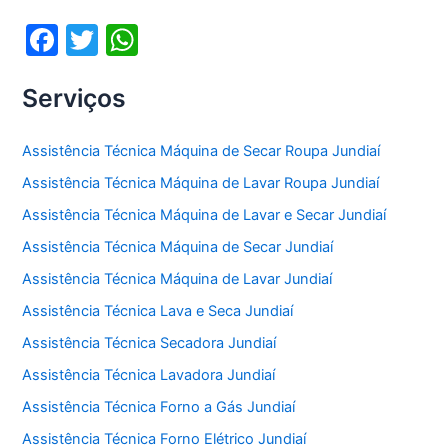
o
p
F
T
W
k
a
w
h
Serviços
c
itt
at
e
er
s
Assistência Técnica Máquina de Secar Roupa Jundiaí
b
A
Assistência Técnica Máquina de Lavar Roupa Jundiaí
o
p
Assistência Técnica Máquina de Lavar e Secar Jundiaí
o
p
Assistência Técnica Máquina de Secar Jundiaí
k
Assistência Técnica Máquina de Lavar Jundiaí
Assistência Técnica Lava e Seca Jundiaí
Assistência Técnica Secadora Jundiaí
Assistência Técnica Lavadora Jundiaí
Assistência Técnica Forno a Gás Jundiaí
Assistência Técnica Forno Elétrico Jundiaí