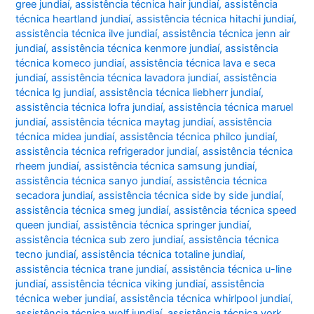
gree jundiaí
,
assistência técnica hair jundiaí
,
assistência
técnica heartland jundiaí
,
assistência técnica hitachi jundiaí
,
assistência técnica ilve jundiaí
,
assistência técnica jenn air
jundiaí
,
assistência técnica kenmore jundiaí
,
assistência
técnica komeco jundiaí
,
assistência técnica lava e seca
jundiaí
,
assistência técnica lavadora jundiaí
,
assistência
técnica lg jundiaí
,
assistência técnica liebherr jundiaí
,
assistência técnica lofra jundiaí
,
assistência técnica maruel
jundiaí
,
assistência técnica maytag jundiaí
,
assistência
técnica midea jundiaí
,
assistência técnica philco jundiaí
,
assistência técnica refrigerador jundiaí
,
assistência técnica
rheem jundiaí
,
assistência técnica samsung jundiaí
,
assistência técnica sanyo jundiaí
,
assistência técnica
secadora jundiaí
,
assistência técnica side by side jundiaí
,
assistência técnica smeg jundiaí
,
assistência técnica speed
queen jundiaí
,
assistência técnica springer jundiaí
,
assistência técnica sub zero jundiaí
,
assistência técnica
tecno jundiaí
,
assistência técnica totaline jundiaí
,
assistência técnica trane jundiaí
,
assistência técnica u-line
jundiaí
,
assistência técnica viking jundiaí
,
assistência
técnica weber jundiaí
,
assistência técnica whirlpool jundiaí
,
assistência técnica wolf jundiaí
,
assistência técnica york