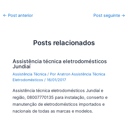
a
w
h
c
itt
at
Post
←
Post anterior
Post seguinte
→
e
er
s
navigation
b
A
o
p
Posts relacionados
o
p
k
Assistência técnica eletrodomésticos
Jundiaí
Assistência Técnica
/ Por
Aratron Assistência Técnica
Eletrodomésticos
/
16/01/2017
Assistência técnica eletrodomésticos Jundiaí e
região, 08007770135 para instalação, conserto e
manutenção de eletrodomésticos importados e
nacionais de todas as marcas e modelos.