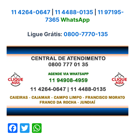
11 4264-0647
|
11 4488-0135
|
11 97195-
7365
WhatsApp
Ligue Grátis:
0800-7770-135
F
T
W