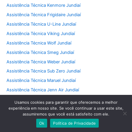
Assistência Técnica Kenmore Jundiaí
Assistência Técnica Frigidaire Jundiaí
Assistência Técnica U-Line Jundiaí
Assistência Técnica Viking Jundiaí
Assistência Técnica Wolf Jundiaí
Assistência Técnica Smeg Jundiaí
Assistência Técnica Weber Jundiaí
Assistência Técnica Sub Zero Jundiaí
Assistência Técnica Maruel Jundiaí
Assistência Técnica Jenn Air Jundiaí
Assistência Técnica Heartland Jundiaí
Usamos cookies para garantir que oferecemos a melhor
experiência em nosso site. Se você continuar a usar este site,
Assistência Técnica Tecnogás Jundiaí
assumiremos que você está satisfeito com ele.
Assistência Técnica Goumert Jundiaí
Ok
Política de Privacidade
Assistência Técnica Venâncio Jundiaí