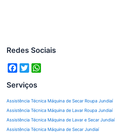
Redes Sociais
F
T
W
a
w
h
Serviços
c
itt
at
e
er
s
Assistência Técnica Máquina de Secar Roupa Jundiaí
b
A
Assistência Técnica Máquina de Lavar Roupa Jundiaí
o
p
Assistência Técnica Máquina de Lavar e Secar Jundiaí
o
p
Assistência Técnica Máquina de Secar Jundiaí