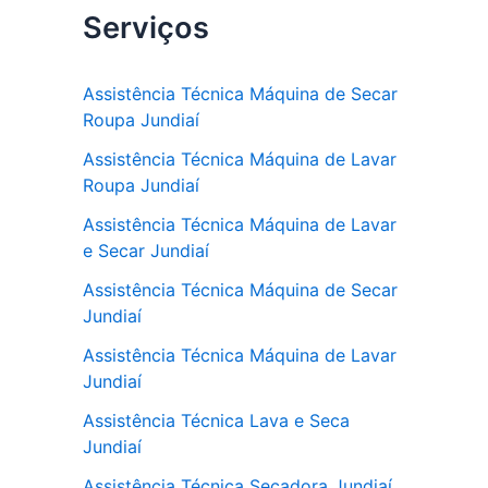
Serviços
c
itt
at
e
er
s
b
A
Assistência Técnica Máquina de Secar
Roupa Jundiaí
o
p
Assistência Técnica Máquina de Lavar
o
p
Roupa Jundiaí
k
Assistência Técnica Máquina de Lavar
e Secar Jundiaí
Assistência Técnica Máquina de Secar
Jundiaí
Assistência Técnica Máquina de Lavar
Jundiaí
Assistência Técnica Lava e Seca
Jundiaí
Assistência Técnica Secadora Jundiaí