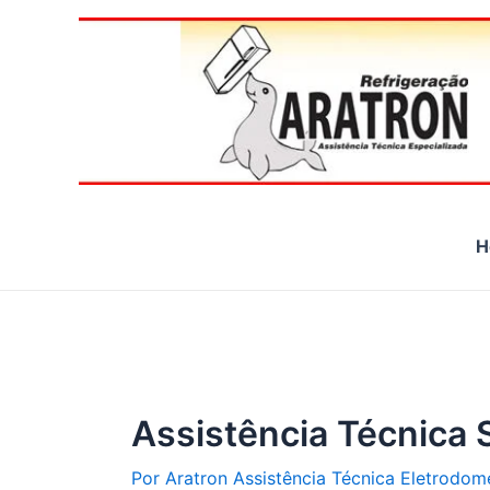
Ir
para
o
conteúdo
H
Assistência Técnica
Por
Aratron Assistência Técnica Eletrodom