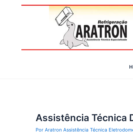
Ir
para
o
conteúdo
H
Assistência Técnica 
Por
Aratron Assistência Técnica Eletrodom