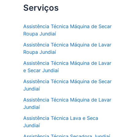
Serviços
c
itt
at
e
er
s
b
A
Assistência Técnica Máquina de Secar
Roupa Jundiaí
o
p
Assistência Técnica Máquina de Lavar
o
p
Roupa Jundiaí
k
Assistência Técnica Máquina de Lavar
e Secar Jundiaí
Assistência Técnica Máquina de Secar
Jundiaí
Assistência Técnica Máquina de Lavar
Jundiaí
Assistência Técnica Lava e Seca
Jundiaí
Assistência Técnica Secadora Jundiaí