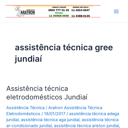
Ir
para
Main
o
conteúdo
Men
assistência técnica gree
jundiaí
Assistência técnica
eletrodomésticos Jundiaí
Assistência Técnica
/
Aratron Assistência Técnica
Eletrodomésticos
/
16/01/2017
/
assistência técnica adega
jundiaí
,
assistência técnica aga jundiaí
,
assistência técnica
ar-condicionado jundiaí
,
assistência técnica ariston jundiaí
,