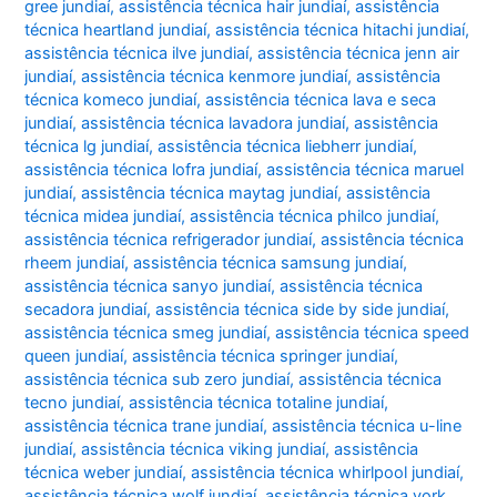
gree jundiaí
,
assistência técnica hair jundiaí
,
assistência
técnica heartland jundiaí
,
assistência técnica hitachi jundiaí
,
assistência técnica ilve jundiaí
,
assistência técnica jenn air
jundiaí
,
assistência técnica kenmore jundiaí
,
assistência
técnica komeco jundiaí
,
assistência técnica lava e seca
jundiaí
,
assistência técnica lavadora jundiaí
,
assistência
técnica lg jundiaí
,
assistência técnica liebherr jundiaí
,
assistência técnica lofra jundiaí
,
assistência técnica maruel
jundiaí
,
assistência técnica maytag jundiaí
,
assistência
técnica midea jundiaí
,
assistência técnica philco jundiaí
,
assistência técnica refrigerador jundiaí
,
assistência técnica
rheem jundiaí
,
assistência técnica samsung jundiaí
,
assistência técnica sanyo jundiaí
,
assistência técnica
secadora jundiaí
,
assistência técnica side by side jundiaí
,
assistência técnica smeg jundiaí
,
assistência técnica speed
queen jundiaí
,
assistência técnica springer jundiaí
,
assistência técnica sub zero jundiaí
,
assistência técnica
tecno jundiaí
,
assistência técnica totaline jundiaí
,
assistência técnica trane jundiaí
,
assistência técnica u-line
jundiaí
,
assistência técnica viking jundiaí
,
assistência
técnica weber jundiaí
,
assistência técnica whirlpool jundiaí
,
assistência técnica wolf jundiaí
,
assistência técnica york