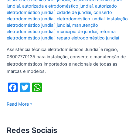
jundiaí
,
autorizada eletrodoméstico jundiaí
,
autorizado
eletrodoméstico jundiaí
,
cidade de jundiaí
,
conserto
eletrodoméstico jundiaí
,
eletrodoméstico jundiaí
,
instalação
eletrodoméstico jundiaí
,
jundiaí
,
manutenção
eletrodoméstico jundiaí
,
município de jundiaí
,
reforma
eletrodoméstico jundiaí
,
reparo eletrodoméstico jundiaí
Assistência técnica eletrodomésticos Jundiaí e região,
08007770135 para instalação, conserto e manutenção de
eletrodomésticos importados e nacionais de todas as
marcas e modelos.
F
T
W
a
w
h
c
itt
at
Assistência
Read More »
técnica
e
er
s
eletrodomésticos
b
A
Jundiaí
Redes Sociais
o
p