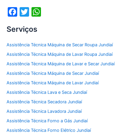
o
p
F
T
W
k
a
w
h
Serviços
c
itt
at
e
er
s
Assistência Técnica Máquina de Secar Roupa Jundiaí
b
A
Assistência Técnica Máquina de Lavar Roupa Jundiaí
o
p
Assistência Técnica Máquina de Lavar e Secar Jundiaí
o
p
Assistência Técnica Máquina de Secar Jundiaí
k
Assistência Técnica Máquina de Lavar Jundiaí
Assistência Técnica Lava e Seca Jundiaí
Assistência Técnica Secadora Jundiaí
Assistência Técnica Lavadora Jundiaí
Assistência Técnica Forno a Gás Jundiaí
Assistência Técnica Forno Elétrico Jundiaí