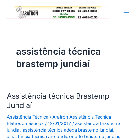
Ir
para
Main
o
conteúdo
Men
assistência técnica
brastemp jundiaí
Assistência técnica Brastemp
Jundiaí
Assistência Técnica
/
Aratron Assistência Técnica
Eletrodomésticos
/
19/01/2017
/
assistência brastemp
jundiaí
,
assistência técnica adega brastemp jundiaí
,
assistência técnica ar-condicionado brastemp jundiaí
,