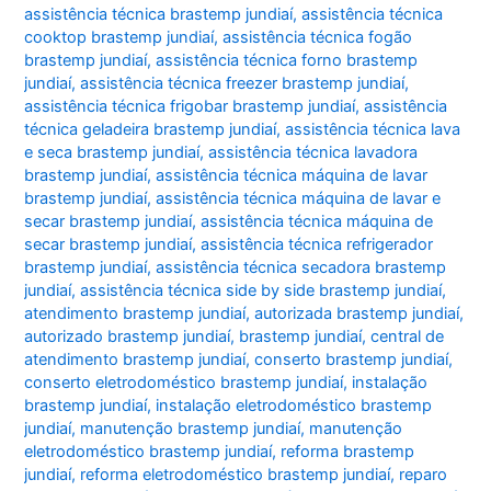
assistência técnica brastemp jundiaí
,
assistência técnica
cooktop brastemp jundiaí
,
assistência técnica fogão
brastemp jundiaí
,
assistência técnica forno brastemp
jundiaí
,
assistência técnica freezer brastemp jundiaí
,
assistência técnica frigobar brastemp jundiaí
,
assistência
técnica geladeira brastemp jundiaí
,
assistência técnica lava
e seca brastemp jundiaí
,
assistência técnica lavadora
brastemp jundiaí
,
assistência técnica máquina de lavar
brastemp jundiaí
,
assistência técnica máquina de lavar e
secar brastemp jundiaí
,
assistência técnica máquina de
secar brastemp jundiaí
,
assistência técnica refrigerador
brastemp jundiaí
,
assistência técnica secadora brastemp
jundiaí
,
assistência técnica side by side brastemp jundiaí
,
atendimento brastemp jundiaí
,
autorizada brastemp jundiaí
,
autorizado brastemp jundiaí
,
brastemp jundiaí
,
central de
atendimento brastemp jundiaí
,
conserto brastemp jundiaí
,
conserto eletrodoméstico brastemp jundiaí
,
instalação
brastemp jundiaí
,
instalação eletrodoméstico brastemp
jundiaí
,
manutenção brastemp jundiaí
,
manutenção
eletrodoméstico brastemp jundiaí
,
reforma brastemp
jundiaí
,
reforma eletrodoméstico brastemp jundiaí
,
reparo