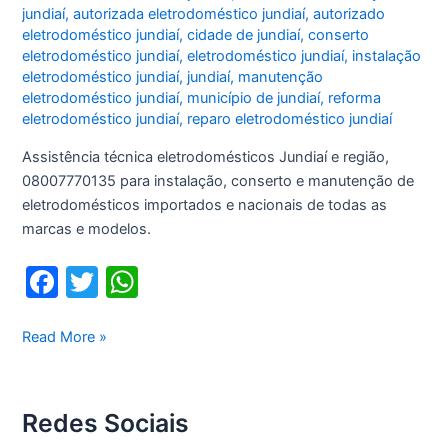
jundiaí
,
autorizada eletrodoméstico jundiaí
,
autorizado
eletrodoméstico jundiaí
,
cidade de jundiaí
,
conserto
eletrodoméstico jundiaí
,
eletrodoméstico jundiaí
,
instalação
eletrodoméstico jundiaí
,
jundiaí
,
manutenção
eletrodoméstico jundiaí
,
município de jundiaí
,
reforma
eletrodoméstico jundiaí
,
reparo eletrodoméstico jundiaí
Assistência técnica eletrodomésticos Jundiaí e região,
08007770135 para instalação, conserto e manutenção de
eletrodomésticos importados e nacionais de todas as
marcas e modelos.
F
T
W
a
w
h
c
itt
at
Assistência
Read More »
técnica
e
er
s
eletrodomésticos
b
A
Jundiaí
Redes Sociais
o
p