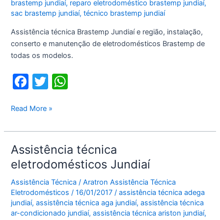
brastemp jundiaí
,
reparo eletrodoméstico brastemp jundiaí
,
sac brastemp jundiaí
,
técnico brastemp jundiaí
Assistência técnica Brastemp Jundiaí e região, instalação,
conserto e manutenção de eletrodomésticos Brastemp de
todas os modelos.
F
T
W
a
w
h
c
itt
at
Assistência
Read More »
técnica
e
er
s
Brastemp
b
A
Jundiaí
Assistência técnica
o
p
eletrodomésticos Jundiaí
o
p
Assistência Técnica
/
Aratron Assistência Técnica
k
Eletrodomésticos
/
16/01/2017
/
assistência técnica adega
jundiaí
,
assistência técnica aga jundiaí
,
assistência técnica
ar-condicionado jundiaí
,
assistência técnica ariston jundiaí
,