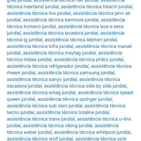
gree jundiaí
,
assistência técnica hair jundiaí
,
assistência
técnica heartland jundiaí
,
assistência técnica hitachi jundiaí
,
assistência técnica ilve jundiaí
,
assistência técnica jenn air
jundiaí
,
assistência técnica kenmore jundiaí
,
assistência
técnica komeco jundiaí
,
assistência técnica lava e seca
jundiaí
,
assistência técnica lavadora jundiaí
,
assistência
técnica lg jundiaí
,
assistência técnica liebherr jundiaí
,
assistência técnica lofra jundiaí
,
assistência técnica maruel
jundiaí
,
assistência técnica maytag jundiaí
,
assistência
técnica midea jundiaí
,
assistência técnica philco jundiaí
,
assistência técnica refrigerador jundiaí
,
assistência técnica
rheem jundiaí
,
assistência técnica samsung jundiaí
,
assistência técnica sanyo jundiaí
,
assistência técnica
secadora jundiaí
,
assistência técnica side by side jundiaí
,
assistência técnica smeg jundiaí
,
assistência técnica speed
queen jundiaí
,
assistência técnica springer jundiaí
,
assistência técnica sub zero jundiaí
,
assistência técnica
tecno jundiaí
,
assistência técnica totaline jundiaí
,
assistência técnica trane jundiaí
,
assistência técnica u-line
jundiaí
,
assistência técnica viking jundiaí
,
assistência
técnica weber jundiaí
,
assistência técnica whirlpool jundiaí
,
assistência técnica wolf jundiaí
,
assistência técnica york