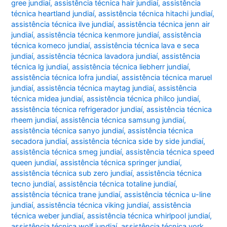
gree jundiaí
,
assistência técnica hair jundiaí
,
assistência
técnica heartland jundiaí
,
assistência técnica hitachi jundiaí
,
assistência técnica ilve jundiaí
,
assistência técnica jenn air
jundiaí
,
assistência técnica kenmore jundiaí
,
assistência
técnica komeco jundiaí
,
assistência técnica lava e seca
jundiaí
,
assistência técnica lavadora jundiaí
,
assistência
técnica lg jundiaí
,
assistência técnica liebherr jundiaí
,
assistência técnica lofra jundiaí
,
assistência técnica maruel
jundiaí
,
assistência técnica maytag jundiaí
,
assistência
técnica midea jundiaí
,
assistência técnica philco jundiaí
,
assistência técnica refrigerador jundiaí
,
assistência técnica
rheem jundiaí
,
assistência técnica samsung jundiaí
,
assistência técnica sanyo jundiaí
,
assistência técnica
secadora jundiaí
,
assistência técnica side by side jundiaí
,
assistência técnica smeg jundiaí
,
assistência técnica speed
queen jundiaí
,
assistência técnica springer jundiaí
,
assistência técnica sub zero jundiaí
,
assistência técnica
tecno jundiaí
,
assistência técnica totaline jundiaí
,
assistência técnica trane jundiaí
,
assistência técnica u-line
jundiaí
,
assistência técnica viking jundiaí
,
assistência
técnica weber jundiaí
,
assistência técnica whirlpool jundiaí
,
assistência técnica wolf jundiaí
,
assistência técnica york