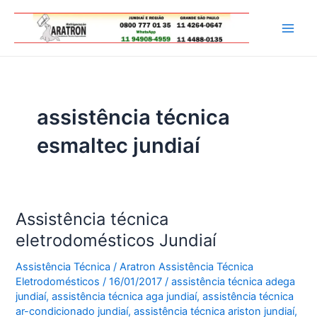
Ir
para
Main
o
conteúdo
Men
assistência técnica
esmaltec jundiaí
Assistência técnica
eletrodomésticos Jundiaí
Assistência Técnica
/
Aratron Assistência Técnica
Eletrodomésticos
/
16/01/2017
/
assistência técnica adega
jundiaí
,
assistência técnica aga jundiaí
,
assistência técnica
ar-condicionado jundiaí
,
assistência técnica ariston jundiaí
,