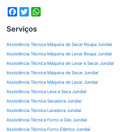
o
p
F
T
W
k
a
w
h
Serviços
c
itt
at
e
er
s
Assistência Técnica Máquina de Secar Roupa Jundiaí
b
A
Assistência Técnica Máquina de Lavar Roupa Jundiaí
o
p
Assistência Técnica Máquina de Lavar e Secar Jundiaí
o
p
Assistência Técnica Máquina de Secar Jundiaí
k
Assistência Técnica Máquina de Lavar Jundiaí
Assistência Técnica Lava e Seca Jundiaí
Assistência Técnica Secadora Jundiaí
Assistência Técnica Lavadora Jundiaí
Assistência Técnica Forno a Gás Jundiaí
Assistência Técnica Forno Elétrico Jundiaí