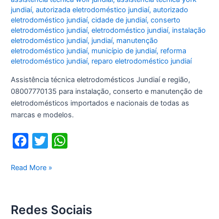
jundiaí
,
autorizada eletrodoméstico jundiaí
,
autorizado
eletrodoméstico jundiaí
,
cidade de jundiaí
,
conserto
eletrodoméstico jundiaí
,
eletrodoméstico jundiaí
,
instalação
eletrodoméstico jundiaí
,
jundiaí
,
manutenção
eletrodoméstico jundiaí
,
município de jundiaí
,
reforma
eletrodoméstico jundiaí
,
reparo eletrodoméstico jundiaí
Assistência técnica eletrodomésticos Jundiaí e região,
08007770135 para instalação, conserto e manutenção de
eletrodomésticos importados e nacionais de todas as
marcas e modelos.
F
T
W
a
w
h
c
itt
at
Assistência
Read More »
técnica
e
er
s
eletrodomésticos
b
A
Jundiaí
Redes Sociais
o
p