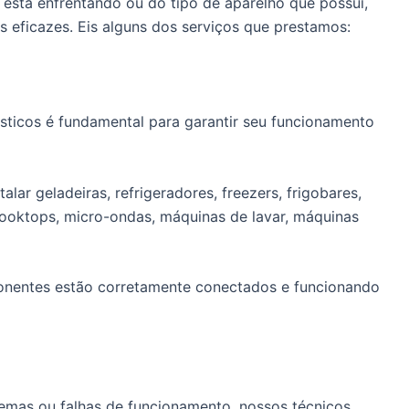
stá enfrentando ou do tipo de aparelho que possui,
 eficazes. Eis alguns dos serviços que prestamos:
sticos é fundamental para garantir seu funcionamento
lar geladeiras, refrigeradores, freezers, frigobares,
cooktops, micro-ondas, máquinas de lavar, máquinas
ponentes estão corretamente conectados e funcionando
emas ou falhas de funcionamento, nossos técnicos