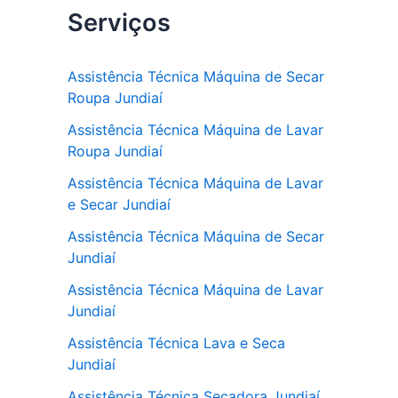
Serviços
c
itt
at
e
er
s
b
A
Assistência Técnica Máquina de Secar
Roupa Jundiaí
o
p
Assistência Técnica Máquina de Lavar
o
p
Roupa Jundiaí
k
Assistência Técnica Máquina de Lavar
e Secar Jundiaí
Assistência Técnica Máquina de Secar
Jundiaí
Assistência Técnica Máquina de Lavar
Jundiaí
Assistência Técnica Lava e Seca
Jundiaí
Assistência Técnica Secadora Jundiaí