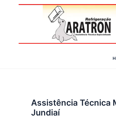
Ir
para
o
conteúdo
H
Assistência Técnica 
Jundiaí