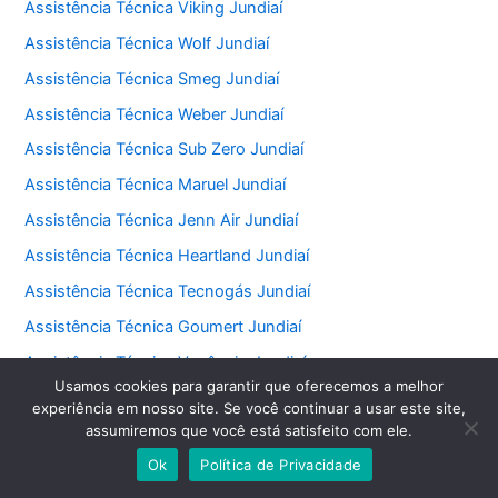
Assistência Técnica Viking Jundiaí
Assistência Técnica Wolf Jundiaí
Assistência Técnica Smeg Jundiaí
Assistência Técnica Weber Jundiaí
Assistência Técnica Sub Zero Jundiaí
Assistência Técnica Maruel Jundiaí
Assistência Técnica Jenn Air Jundiaí
Assistência Técnica Heartland Jundiaí
Assistência Técnica Tecnogás Jundiaí
Assistência Técnica Goumert Jundiaí
Assistência Técnica Venâncio Jundiaí
Usamos cookies para garantir que oferecemos a melhor
Assistência Técnica Gaggenau Jundiaí
experiência em nosso site. Se você continuar a usar este site,
assumiremos que você está satisfeito com ele.
Assistência Técnica Faber Jundiaí
Ok
Política de Privacidade
Assistência Técnica Fischer Jundiaí