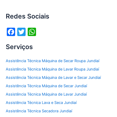
Redes Sociais
F
T
W
a
w
h
Serviços
c
itt
at
e
er
s
Assistência Técnica Máquina de Secar Roupa Jundiaí
b
A
Assistência Técnica Máquina de Lavar Roupa Jundiaí
o
p
Assistência Técnica Máquina de Lavar e Secar Jundiaí
o
p
Assistência Técnica Máquina de Secar Jundiaí
k
Assistência Técnica Máquina de Lavar Jundiaí
Assistência Técnica Lava e Seca Jundiaí
Assistência Técnica Secadora Jundiaí