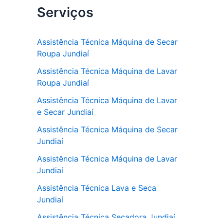
Serviços
c
itt
at
e
er
s
b
A
Assistência Técnica Máquina de Secar
Roupa Jundiaí
o
p
Assistência Técnica Máquina de Lavar
o
p
Roupa Jundiaí
k
Assistência Técnica Máquina de Lavar
e Secar Jundiaí
Assistência Técnica Máquina de Secar
Jundiaí
Assistência Técnica Máquina de Lavar
Jundiaí
Assistência Técnica Lava e Seca
Jundiaí
Assistência Técnica Secadora Jundiaí