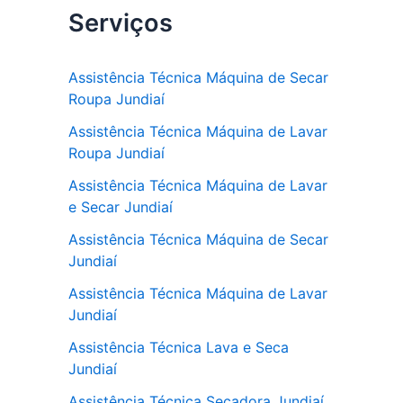
Serviços
c
itt
at
e
er
s
b
A
Assistência Técnica Máquina de Secar
Roupa Jundiaí
o
p
Assistência Técnica Máquina de Lavar
o
p
Roupa Jundiaí
k
Assistência Técnica Máquina de Lavar
e Secar Jundiaí
Assistência Técnica Máquina de Secar
Jundiaí
Assistência Técnica Máquina de Lavar
Jundiaí
Assistência Técnica Lava e Seca
Jundiaí
Assistência Técnica Secadora Jundiaí