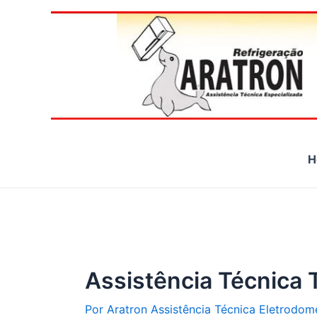
Ir
para
o
conteúdo
H
Assistência Técnica 
Por
Aratron Assistência Técnica Eletrodom