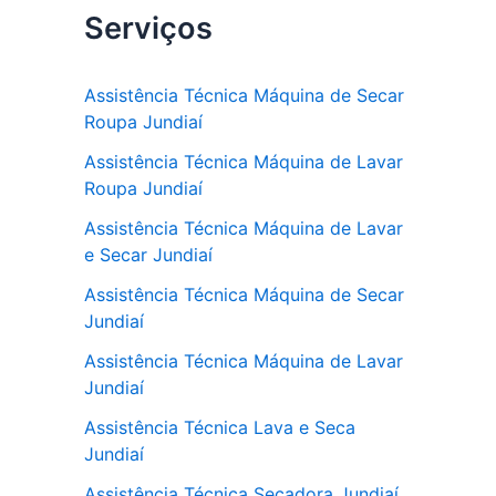
Serviços
c
itt
at
e
er
s
b
A
Assistência Técnica Máquina de Secar
Roupa Jundiaí
o
p
Assistência Técnica Máquina de Lavar
o
p
Roupa Jundiaí
k
Assistência Técnica Máquina de Lavar
e Secar Jundiaí
Assistência Técnica Máquina de Secar
Jundiaí
Assistência Técnica Máquina de Lavar
Jundiaí
Assistência Técnica Lava e Seca
Jundiaí
Assistência Técnica Secadora Jundiaí