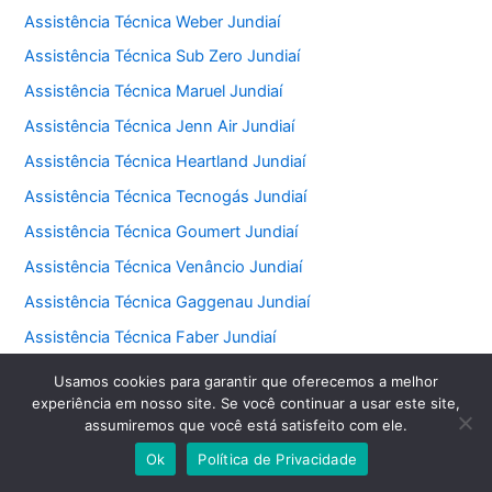
Assistência Técnica Weber Jundiaí
Assistência Técnica Sub Zero Jundiaí
Assistência Técnica Maruel Jundiaí
Assistência Técnica Jenn Air Jundiaí
Assistência Técnica Heartland Jundiaí
Assistência Técnica Tecnogás Jundiaí
Assistência Técnica Goumert Jundiaí
Assistência Técnica Venâncio Jundiaí
Assistência Técnica Gaggenau Jundiaí
Assistência Técnica Faber Jundiaí
Assistência Técnica Fischer Jundiaí
Usamos cookies para garantir que oferecemos a melhor
experiência em nosso site. Se você continuar a usar este site,
Assistência Técnica Ducane Jundiaí
assumiremos que você está satisfeito com ele.
Assistência Técnica Realce Jundiaí
Ok
Política de Privacidade
Assistência Técnica Dacor Jundiaí