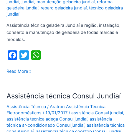
jundiaí
,
jundiaí
,
manutenção geladeira jundiaí
,
reforma
geladeira jundiaí
,
reparo geladeira jundiaí
,
técnico geladeira
jundiaí
Assistência técnica geladeira Jundiaí e região, instalação,
conserto e manutenção de geladeira de todas marcas e
modelos.
F
T
W
a
w
h
c
itt
at
Assistência
Read More »
técnica
e
er
s
geladeira
b
A
Jundiaí
Assistência técnica Consul Jundiaí
o
p
Assistência Técnica
/
Aratron Assistência Técnica
o
p
Eletrodomésticos
/
19/01/2017
/
assistência Consul jundiaí
,
k
assistência técnica adega Consul jundiaí
,
assistência
técnica ar-condicionado Consul jundiaí
,
assistência técnica
consul jundiaí
,
assistência técnica cooktop Consul jundiaí
,