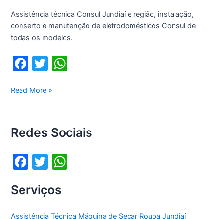
Assistência técnica Consul Jundiaí e região, instalação,
conserto e manutenção de eletrodomésticos Consul de
todas os modelos.
F
T
W
a
w
h
c
itt
at
Assistência
Read More »
técnica
e
er
s
Consul
b
A
Jundiaí
Redes Sociais
o
p
o
p
F
T
W
k
a
w
h
Serviços
c
itt
at
e
er
s
Assistência Técnica Máquina de Secar Roupa Jundiaí