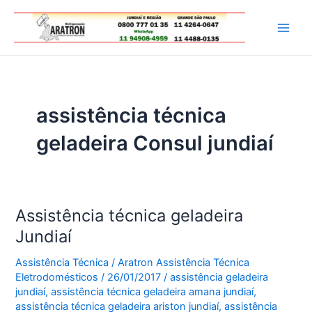
Ir
para
Main
o
conteúdo
Men
assistência técnica
geladeira Consul jundiaí
Assistência técnica geladeira
Jundiaí
Assistência Técnica
/
Aratron Assistência Técnica
Eletrodomésticos
/
26/01/2017
/
assistência geladeira
jundiaí
,
assistência técnica geladeira amana jundiaí
,
assistência técnica geladeira ariston jundiaí
,
assistência