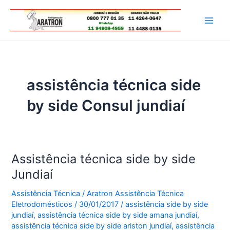
Ir
para
Main
o
conteúdo
Men
assistência técnica side
by side Consul jundiaí
Assistência técnica side by side
Jundiaí
Assistência Técnica
/
Aratron Assistência Técnica
Eletrodomésticos
/
30/01/2017
/
assistência side by side
jundiaí
,
assistência técnica side by side amana jundiaí
,
assistência técnica side by side ariston jundiaí
,
assistência