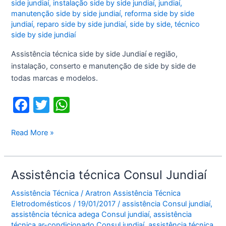
side jundiaí
,
instalação side by side jundiaí
,
jundiaí
,
manutenção side by side jundiaí
,
reforma side by side
jundiaí
,
reparo side by side jundiaí
,
side by side
,
técnico
side by side jundiaí
Assistência técnica side by side Jundiaí e região,
instalação, conserto e manutenção de side by side de
todas marcas e modelos.
F
T
W
a
w
h
c
itt
at
Assistência
Read More »
técnica
e
er
s
side
b
A
by
Assistência técnica Consul Jundiaí
o
p
side
Jundiaí
Assistência Técnica
/
Aratron Assistência Técnica
o
p
Eletrodomésticos
/
19/01/2017
/
assistência Consul jundiaí
,
k
assistência técnica adega Consul jundiaí
,
assistência
técnica ar-condicionado Consul jundiaí
,
assistência técnica