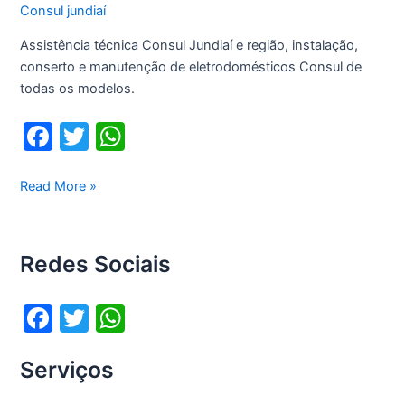
Consul jundiaí
Assistência técnica Consul Jundiaí e região, instalação,
conserto e manutenção de eletrodomésticos Consul de
todas os modelos.
F
T
W
a
w
h
c
itt
at
Assistência
Read More »
técnica
e
er
s
Consul
b
A
Jundiaí
Redes Sociais
o
p
o
p
F
T
W
k
a
w
h
Serviços
c
itt
at
e
er
s