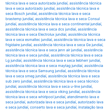
técnica lava e seca autorizada jundiaí
,
assistência técnica
lava e seca autorizado jundiaí
,
assistência técnica lava e
seca Bosch jundiaí
,
assistência técnica lava e seca
brastemp jundiaí
,
assistência técnica lava e seca Consul
jundiaí
,
assistência técnica lava e seca continental jundiaí
,
assistência técnica lava e seca dcs jundiaí
,
assistência
técnica lava e seca Electrolux jundiaí
,
assistência técnica
lava e seca esmaltec jundiaí
,
assistência técnica lava e seca
frigidaire jundiaí
,
assistência técnica lava e seca Ge jundiaí
,
assistência técnica lava e seca jenn air jundiaí
,
assistência
técnica lava e seca jundiaí
,
assistência técnica lava e seca
Lg jundiaí
,
assistência técnica lava e seca liebherr jundiaí
,
assistência técnica lava e seca maytag jundiaí
,
assistência
técnica lava e seca Samsung jundiaí
,
assistência técnica
lava e seca smeg jundiaí
,
assistência técnica lava e seca
sub zero jundiaí
,
assistência técnica lava e seca técnico
jundiaí
,
assistência técnica lava e seca u-line jundiaí
,
assistência técnica lava e seca viking jundiaí
,
assistência
técnica lava e seca whirlpool jundiaí
,
atendimento lava e
seca jundiaí
,
autorizada lava e seca jundiaí
,
autorizado lava
e seca jundiaí
,
conserto lava e seca jundiaí
,
instalação lava