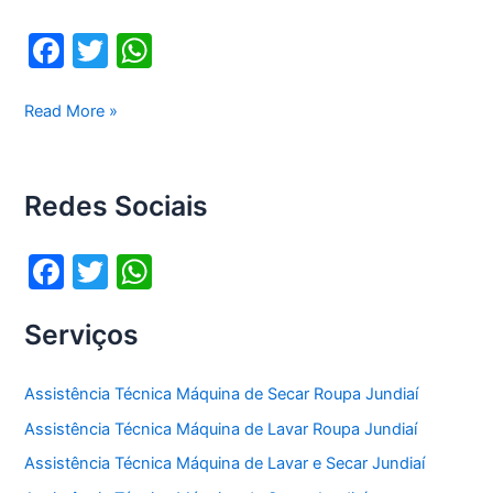
F
T
W
a
w
h
c
itt
at
Assistência
Read More »
técnica
e
er
s
Lg
b
A
Jundiaí
Redes Sociais
o
p
o
p
F
T
W
k
a
w
h
Serviços
c
itt
at
e
er
s
Assistência Técnica Máquina de Secar Roupa Jundiaí
b
A
Assistência Técnica Máquina de Lavar Roupa Jundiaí
o
p
Assistência Técnica Máquina de Lavar e Secar Jundiaí
o
p