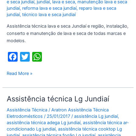
e seca jundiaí
,
jundiaí
,
lava e seca
,
manutenção lava e seca
jundiaí
,
reforma lava e seca jundiaí
,
reparo lava e seca
jundiaí
,
técnico lava e seca jundiaí
Assistência técnica lava e seca Jundiaí e região, instalação,
conserto e manutenção de lava e seca de todas marcas e
modelos.
F
T
W
a
w
h
c
itt
at
Assistência
Read More »
técnica
e
er
s
lava
b
A
e
Assistência técnica Lg Jundiaí
o
p
seca
Jundiaí
Assistência Técnica
/
Aratron Assistência Técnica
o
p
Eletrodomésticos
/
25/01/2017
/
assistência Lg jundiaí
,
k
assistência técnica adega Lg jundiaí
,
assistência técnica ar-
condicionado Lg jundiaí
,
assistência técnica cooktop Lg
jundiaí
,
assistência técnica fogão Lg jundiaí
,
assistência