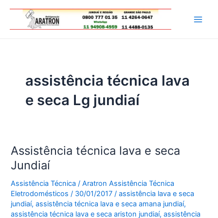
Ir
para
Main
o
conteúdo
Men
assistência técnica lava
e seca Lg jundiaí
Assistência técnica lava e seca
Jundiaí
Assistência Técnica
/
Aratron Assistência Técnica
Eletrodomésticos
/
30/01/2017
/
assistência lava e seca
jundiaí
,
assistência técnica lava e seca amana jundiaí
,
assistência técnica lava e seca ariston jundiaí
,
assistência