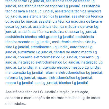
técnica forno Lg jundiaí
,
assistência técnica freezer Lg
jundiaí
,
assistência técnica frigobar Lg jundiaí
,
assistência
técnica lava e seca Lg jundiaí
,
assistência técnica lavadora
Lg jundiaí
,
assistência técnica lg jundiaí
,
assistência técnica
Lgladeira Lg jundiaí
,
assistência técnica máquina de lavar e
secar Lg jundiaí
,
assistência técnica máquina de lavar Lg
jundiaí
,
assistência técnica máquina de secar Lg jundiaí
,
assistência técnica refriLgrador Lg jundiaí
,
assistência
técnica secadora Lg jundiaí
,
assistência técnica side by
side Lg jundiaí
,
atendimento Lg jundiaí
,
autorizada Lg
jundiaí
,
autorizado Lg jundiaí
,
central de atendimento Lg
jundiaí
,
conserto eletrodoméstico Lg jundiaí
,
conserto Lg
jundiaí
,
instalação eletrodoméstico Lg jundiaí
,
instalação Lg
jundiaí
,
Lg jundiaí
,
manutenção eletrodoméstico Lg jundiaí
,
manutenção Lg jundiaí
,
reforma eletrodoméstico Lg jundiaí
,
reforma Lg jundiaí
,
reparo eletrodoméstico Lg jundiaí
,
reparo Lg jundiaí
,
sac Lg jundiaí
,
técnico Lg jundiaí
Assistência técnica LG Jundiaí e região, instalação,
conserto e manutenção de eletrodomésticos Lg de todas
os modelos.