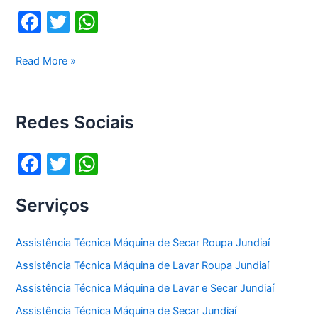
F
T
W
a
w
h
c
itt
at
Assistência
Read More »
técnica
e
er
s
Lg
b
A
Jundiaí
Redes Sociais
o
p
o
p
F
T
W
k
a
w
h
Serviços
c
itt
at
e
er
s
Assistência Técnica Máquina de Secar Roupa Jundiaí
b
A
Assistência Técnica Máquina de Lavar Roupa Jundiaí
o
p
Assistência Técnica Máquina de Lavar e Secar Jundiaí
o
p
Assistência Técnica Máquina de Secar Jundiaí